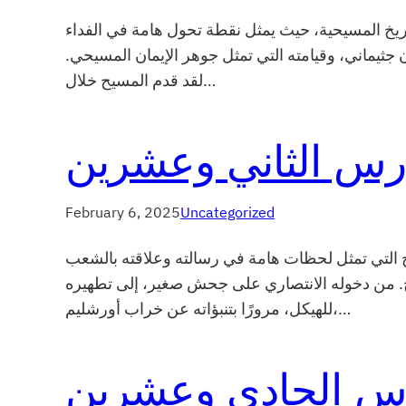
اريخ المسيحية، حيث يمثل نقطة تحول هامة في الفداء
 جثيماني، وقيامته التي تمثل جوهر الإيمان المسيحي.
لقد قدم المسيح خلال…
رس الثاني وعشرين
February 6, 2025
Uncategorized
 التي تمثل لحظات هامة في رسالته وعلاقته بالشعب
اريخ. من دخوله الانتصاري على جحش صغير، إلى تطهيره
للهيكل، مرورًا بتنبؤاته عن خراب أورشليم،…
س الحادي وعشرين