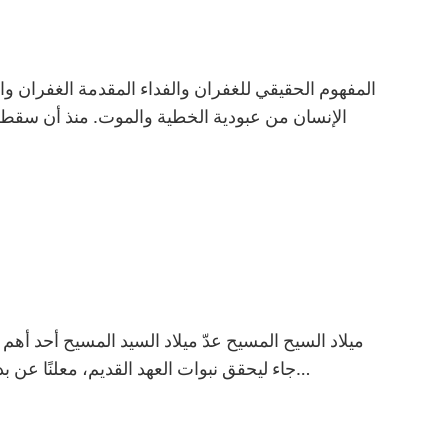
المفهوم الحقيقي للغفران والفداء المقدمة الغفران وا
الإنسان من عبودية الخطية والموت. منذ أن سقط 
ميلاد السيح المسيح عدّ ميلاد السيد المسيح أحد أهم
جاء ليحقق نبوات العهد القديم، معلنًا عن بداية عهد جديد من الخلاص والنعمة. وُلد من العذراء مريم بطريقة معجزية، وجاء برسالة سلام ومحبة، داعيًا إلى الإيمان…