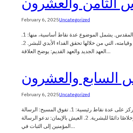
س الثامن والعشرون
February 6, 2025
Uncategorized
ماهو الإنجيل وماهي الاخبار السارة؟ الموضوع يتناول شرحًا للمفاهيم المتعلقة بالإنجيل والعهد الجديد في الكتاب المقدس. يشمل الموضوع عدة نقاط أساسية، منها: 1.
تعريف كلمة “إنجيل”: يشير إلى الأخبار السارة التي جلبها المسيح، ويشرح أنه يشمل تعاليم المسيح، وصلبه، وموته وقيامته، التي من خلالها تحقق الفداء الأبدي للبشر. 2.
العهد الجديد والعهد القديم: يوضح العلاقة…
 السابع والعشرون
February 6, 2025
Uncategorized
الرسالة إلى العبرانيين في الكتاب المقدس الموضوع يتكلم عن الرسالة إلى العبرانيين في الكتاب المقدس، والتي تركز على عدة نقاط رئيسية: 1. تفوق المسيح: الرسالة
تؤكد على أن المسيح هو الوسيط الأعظم والأفضل من جميع الكهنة في العهد القديم، وأنه قدم ذبيحة كاملة وخلاصًا دائمًا للبشرية. 2. العيش بالإيمان: تدعو الرسالة
المؤمنين إلى الثبات في…