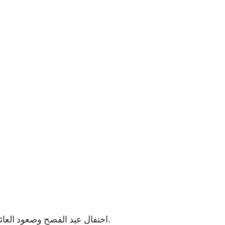
احتفال عيد الفصح وصعود العائلة للهيكل في أورشليم: يعبر عن عائلة يسوع وسط جمع من اليهود على الطريق نحو الهيكل، يعكس أجواء الأعياد المقدسة.