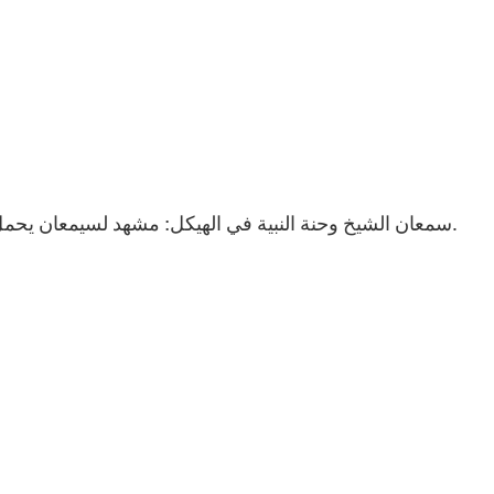
2. سمعان الشيخ وحنة النبية في الهيكل: مشهد لسيمعان يحمل الطفل يسوع، وتظهر حنة تصلي وتمجد الله بجوارهما.