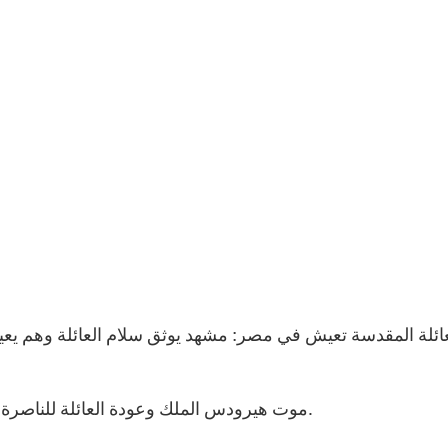
5. موت هيرودس الملك وعودة العائلة للناصرة: ملاك يظهر ليوسف في حلم يأمره بالعودة إلى الناصرة.