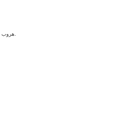
هروب العائلة المقدسة إلى مصر: مريم ويوسف يحملان يسوع في الليل على الطريق الصحراوي، ونجمة لامعة تشير إلى الطريق.