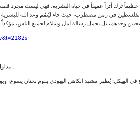
ً عظيماً ترك أثراً عميقاً في حياة البشرية. فهي ليست مجرد قصة
فلسطين في زمن مضطرب، حيث جاء ليُتمّم وعد الله للبشرية وليكو
حيين وحدهم، بل يحمل رسالة أمل وسلام لجميع الناس، مؤكداً 
Cw&t=2182s
يتداول الدرس الأول من طفولة يسوع المسيح عدة مواضيع منها :