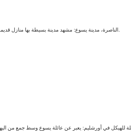
الناصرة، مدينة يسوع: مشهد مدينة بسيطة بها منازل قديمة وأسواق متواضعة مع العائلة المقدسة تعيش هناك بسلام.