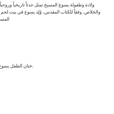
ولادة وطفولة يسوع المسيح تمثل حدثاً تاريخياً وروحيا
والخلاص. وفقاً للكتاب المقدس، وُلِد يسوع في بيت لحم ب
المسي
1. ختان الطفل يسوع في الهيكل: يُظهر مشهد الكاهن اليهودي يقوم بختان يسوع، ويوسف ومريم واقفان مع تقدمة الطيور (زوج من الحمام).